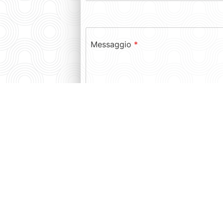
Messaggio
*
GDPR
*
Ho preso visione della Privacy Policy 