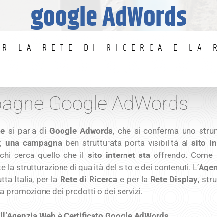
google AdWords
R LA RETE DI RICERCA E LA 
pagne Google AdWords
ne
si parla di
Google Adwords
, che si conferma uno strum
t;
una campagna
ben strutturata porta visibilità al
sito in
 chi cerca quello che il
sito internet sta
offrendo. Come 
 la strutturazione di qualità del sito e dei contenuti. L’
Agen
tta Italia, per la
Rete di Ricerca
e per la
Rete Display
, str
la promozione dei prodotti o dei servizi.
dell’Agenzia Web
è
Certificato Google AdWords
.