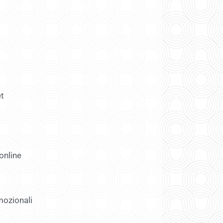
et
online
mozionali