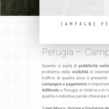
CAMPAGNE PE
Perugia – Cam
Quando si parla di
pubblicità onli
problema della
visibilità
in interne
traffico di qualità dove è presente
campagne a pagamento
è importante
AdWords
a Perugia in Umbria e in tu
qualità e individua parole chiave per 
Tu
teri Marco, titolare e fondatore 