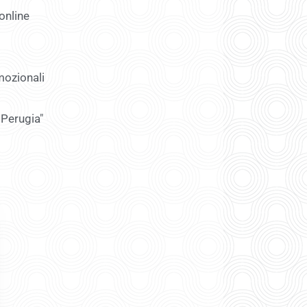
online
mozionali
 Perugia"