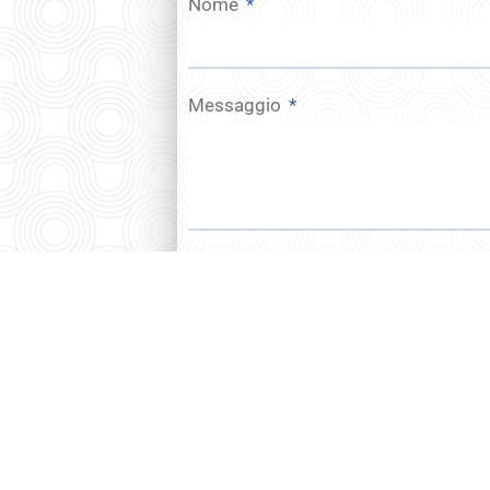
Nome
Messaggio
GDPR
* Ho preso visione della
Privacy Policy del Sito