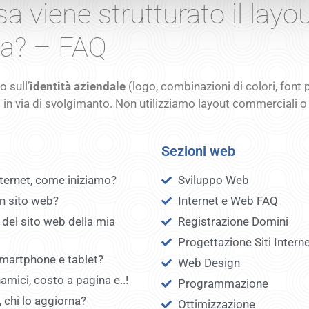
sa viene strutturato il layo
da? – FAQ
 sull’
identità aziendale
(logo, combinazioni di colori, font p
n via di svolgimanto. Non utilizziamo layout commerciali o ri
Sezioni web
nternet, come iniziamo?
Sviluppo Web
un sito web?
Internet e Web FAQ
t del sito web della mia
Registrazione Domini
Progettazione Siti Intern
 smartphone e tablet?
Web Design
namici, costo a pagina e..!
Programmazione
, chi lo aggiorna?
Ottimizzazione